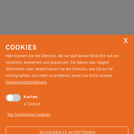
COOKIES
Hier können Sie die Dienste, die wir auf dieser Website nutzen
möchten, bewerten und anpassen. Sie haben das Sagen!
Aktivieren oder deaktivieren Sie die Dienste, wie Sie es für
richtig halten.
Um mehr zu erfahren, lesen Sie bitte unsere
Datenschutzerklärung
Karten
↓
1
Dienst
HELI - Flugrettung Südtirol EO
Nur technische Cookies
Lorenz-Böhler-Straße 3
I-39100 Bozen (BZ)
AUSGEWÄHLTE AKZEPTIEREN