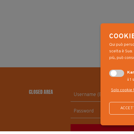
COOKI
Qui può perso
scelta è Sua: 
più, può cons
Kar
↓
1
s
Solo cookie 
CLOSED AREA
ACCETT