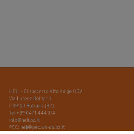
HELI - Elisoccorso Alto Adige ODV
Via Lorenz Böhler 3
I-39100 Bolzano (BZ)
Tel +39 0471 444 314
info@heli.bz.it
PEC: heli@pec.wk-cb.bz.it